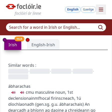
English
Gaeilge
foclóirí ár linne
NUA
Irish
English-Irish
Similar words
:
•
•
•
•
ábharachas
c
m
u
masculine noun, 1st
declension
ainmfhocal firinscneach, 1ú
díochlaonadh
(
gen.sg.
g.u.
ábharachais
)
An
dearcadh a bhíonn ag daoine a chreideann go