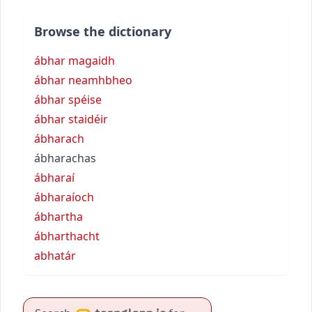
Browse the dictionary
ábhar magaidh
ábhar neamhbheo
ábhar spéise
ábhar staidéir
ábharach
ábharachas
ábharaí
ábharaíoch
ábhartha
ábharthacht
abhatár