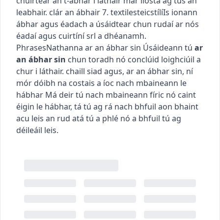
chuirtear an t-ábhar i láthair mar liosta ag tús an
leabhair.
clár an ábhair
7.
textiles
teicstílí
Is ionann
ábhar agus éadach a úsáidtear chun rudaí ar nós
éadaí agus cuirtíní srl a dhéanamh.
Phrases
Nathanna
ar an ábhar sin
Úsáideann tú
ar
an ábhar sin
chun toradh nó conclúid loighciúil a
chur i láthair.
chaill siad agus, ar an ábhar sin, ní
mór dóibh na costais a íoc
nach mbaineann le
hábhar
Má deir tú nach mbaineann fíric nó caint
éigin le hábhar, tá tú ag rá nach bhfuil aon bhaint
acu leis an rud atá tú a phlé nó a bhfuil tú ag
déileáil leis.