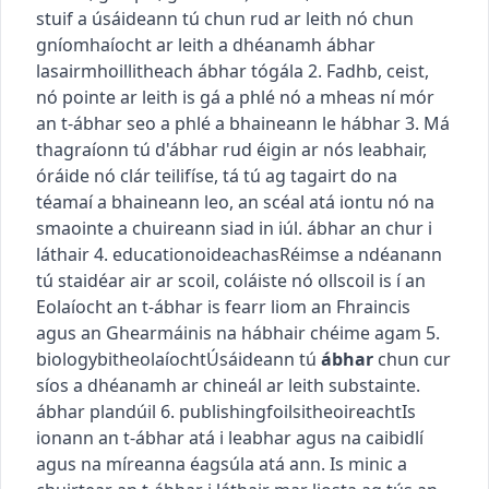
stuif a úsáideann tú chun rud ar leith nó chun
gníomhaíocht ar leith a dhéanamh
ábhar
lasairmhoillitheach
ábhar tógála
2.
Fadhb, ceist,
nó pointe ar leith is gá a phlé nó a mheas
ní mór
an t-ábhar seo a phlé
a bhaineann le hábhar
3.
Má
thagraíonn tú d'ábhar rud éigin ar nós leabhair,
óráide nó clár teilifíse, tá tú ag tagairt do na
téamaí a bhaineann leo, an scéal atá iontu nó na
smaointe a chuireann siad in iúl.
ábhar an chur i
láthair
4.
education
oideachas
Réimse a ndéanann
tú staidéar air ar scoil, coláiste nó ollscoil
is í an
Eolaíocht an t-ábhar is fearr liom
an Fhraincis
agus an Ghearmáinis na hábhair chéime agam
5.
biology
bitheolaíocht
Úsáideann tú
ábhar
chun cur
síos a dhéanamh ar chineál ar leith substainte.
ábhar plandúil
6.
publishing
foilsitheoireacht
Is
ionann an t-ábhar atá i leabhar agus na caibidlí
agus na míreanna éagsúla atá ann. Is minic a