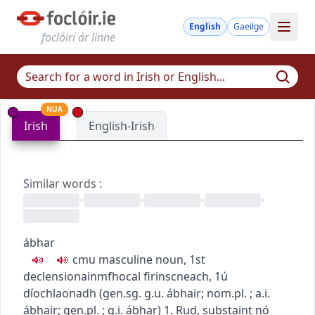
English
Gaeilge
foclóirí ár linne
NUA
Irish
English-Irish
Similar words
:
•
•
•
•
ábhar
c
m
u
masculine noun, 1st
declension
ainmfhocal firinscneach, 1ú
díochlaonadh
(
gen.sg.
g.u.
ábhair
; nom.pl.
; a.i.
ábhair
; gen.pl.
; g.i.
ábhar
)
1.
Rud, substaint nó