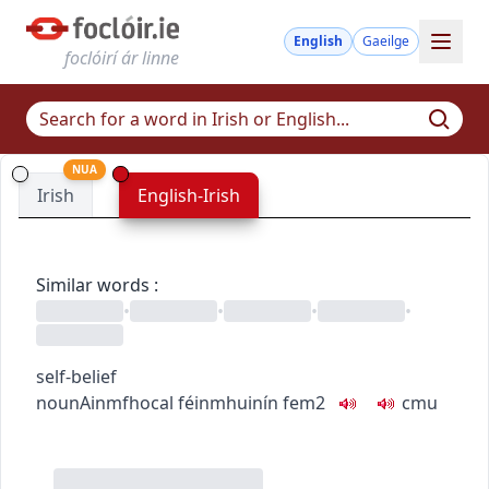
English
Gaeilge
foclóirí ár linne
NUA
Irish
English-Irish
Similar words
:
•
•
•
•
self-belief
noun
Ainmfhocal
féinmhuinín
fem2
c
m
u