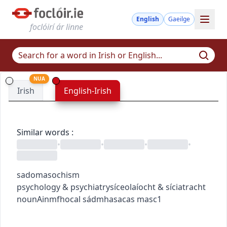
English
Gaeilge
foclóirí ár linne
NUA
Irish
English-Irish
Similar words
:
•
•
•
•
sadomasochism
psychology & psychiatry
síceolaíocht & síciatracht
noun
Ainmfhocal
sádmhasacas
masc1