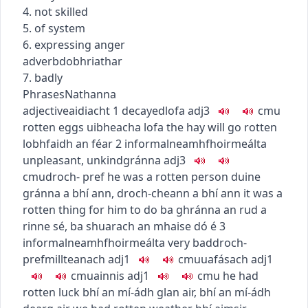
4. not skilled
5. of system
6. expressing anger
adverb
dobhriathar
7. badly
Phrases
Nathanna
adjective
aidiacht
1
decayed
lofa
adj3
c
m
u
rotten eggs
uibheacha lofa
the hay will go rotten
lobhfaidh an féar
2
informal
neamhfhoirmeálta
unpleasant, unkind
gránna
adj3
c
m
u
droch-
pref
he was a rotten person
duine
gránna a bhí ann
,
droch-cheann a bhí ann
it was a
rotten thing for him to do
ba ghránna an rud a
rinne sé
,
ba shuarach an mhaise dó é
3
informal
neamhfhoirmeálta
very bad
droch-
pref
millteanach
adj1
c
m
u
uafásach
adj1
c
m
u
ainnis
adj1
c
m
u
he had
rotten luck
bhí an mí-ádh glan air
,
bhí an mí-ádh