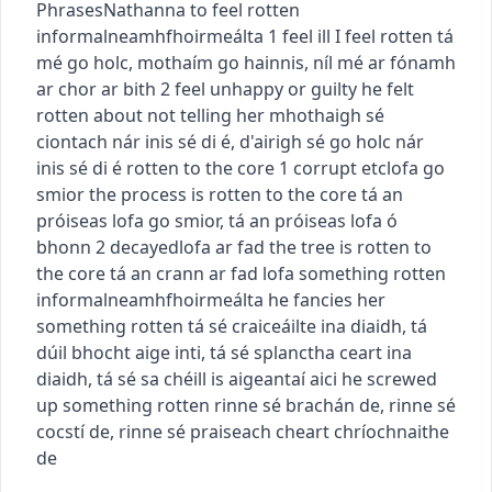
Phrases
Nathanna
to feel rotten
informal
neamhfhoirmeálta
1
feel ill
I feel rotten
tá
mé go holc
,
mothaím go hainnis
,
níl mé ar fónamh
ar chor ar bith
2
feel unhappy or guilty
he felt
rotten about not telling her
mhothaigh sé
ciontach nár inis sé di é
,
d'airigh sé go holc nár
inis sé di é
rotten to the core
1
corrupt etc
lofa go
smior
the process is rotten to the core
tá an
próiseas lofa go smior
,
tá an próiseas lofa ó
bhonn
2
decayed
lofa ar fad
the tree is rotten to
the core
tá an crann ar fad lofa
something rotten
informal
neamhfhoirmeálta
he fancies her
something rotten
tá sé craiceáilte ina diaidh
,
tá
dúil bhocht aige inti
,
tá sé splanctha ceart ina
diaidh
,
tá sé sa chéill is aigeantaí aici
he screwed
up something rotten
rinne sé brachán de
,
rinne sé
cocstí de
,
rinne sé praiseach cheart chríochnaithe
de