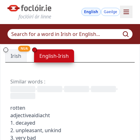
English
Gaeilge
foclóirí ár linne
NUA
Irish
English-Irish
Similar words
:
•
•
•
•
rotten
adjective
aidiacht
1. decayed
2. unpleasant, unkind
3. very bad