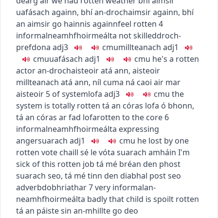
dearg air
we had rotten weather
bhí aimsir
uafásach againn
,
bhí an-drochaimsir againn
,
bhí
an aimsir go hainnis againn
feel rotten
4
informal
neamhfhoirmeálta
not skilled
droch-
pref
dona
adj3
c
m
u
millteanach
adj1
c
m
u
uafásach
adj1
c
m
u
he's a rotten
actor
an-drochaisteoir atá ann
,
aisteoir
millteanach atá ann
,
níl cuma ná caoi air mar
aisteoir
5
of system
lofa
adj3
c
m
u
the
system is totally rotten
tá an córas lofa ó bhonn
,
tá an córas ar fad lofa
rotten to the core
6
informal
neamhfhoirmeálta
expressing
anger
suarach
adj1
c
m
u
he lost by one
rotten vote
chaill sé le vóta suarach amháin
I'm
sick of this rotten job
tá mé bréan den phost
suarach seo
,
tá mé tinn den diabhal post seo
adverb
dobhriathar
7
very informal
an-
neamhfhoirmeálta
badly
that child is spoilt rotten
tá an páiste sin an-mhillte go deo