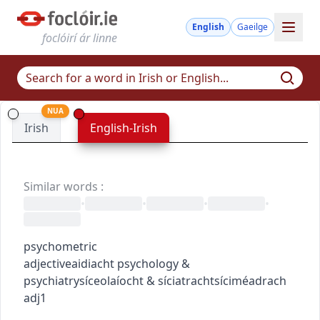
English
Gaeilge
foclóirí ár linne
NUA
Irish
English-Irish
Similar words
:
•
•
•
•
psychometric
adjective
aidiacht
psychology &
psychiatry
síceolaíocht & síciatracht
síciméadrach
adj1