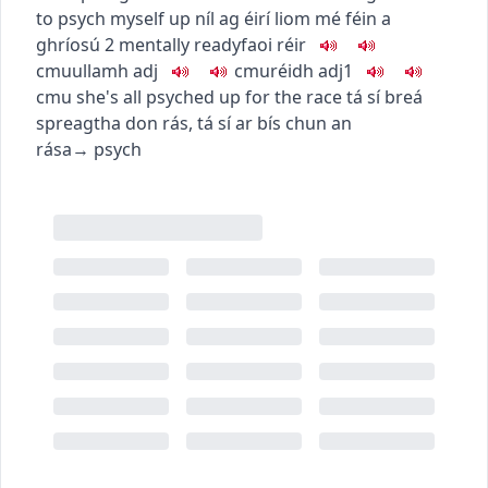
to psych myself up
níl ag éirí liom mé féin a
ghríosú
2
mentally ready
faoi réir
c
m
u
ullamh
adj
c
m
u
réidh
adj1
c
m
u
she's all psyched up for the race
tá sí breá
spreagtha don rás
,
tá sí ar bís chun an
rása
→
psych