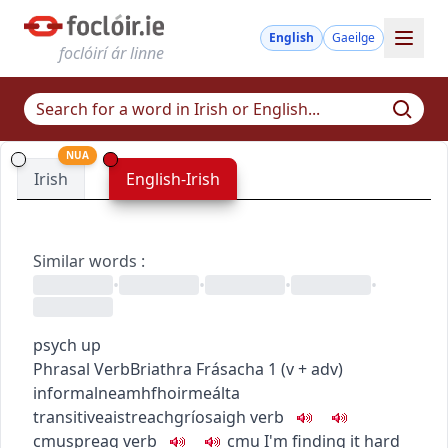
English
Gaeilge
foclóirí ár linne
NUA
Irish
English-Irish
Similar words
:
•
•
•
•
psych up
Phrasal Verb
Briathra Frásacha
1
(
v + adv
)
informal
neamhfhoirmeálta
transitive
aistreach
gríosaigh
verb
c
m
u
spreag
verb
c
m
u
I'm finding it hard