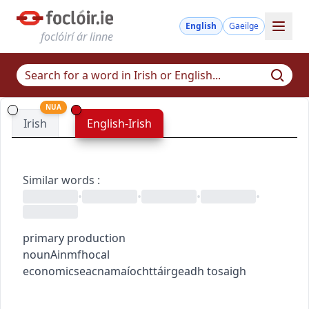
English
Gaeilge
foclóirí ár linne
NUA
Irish
English-Irish
Similar words
:
•
•
•
•
primary production
noun
Ainmfhocal
economics
eacnamaíocht
táirgeadh tosaigh