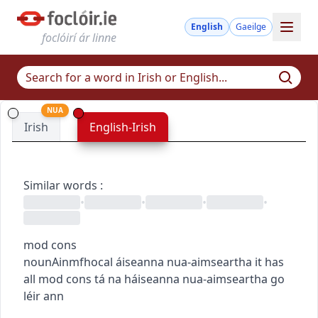
English
Gaeilge
foclóirí ár linne
NUA
Irish
English-Irish
Similar words
:
•
•
•
•
mod cons
noun
Ainmfhocal
áiseanna nua-aimseartha
it has
all mod cons
tá na háiseanna nua-aimseartha go
léir ann