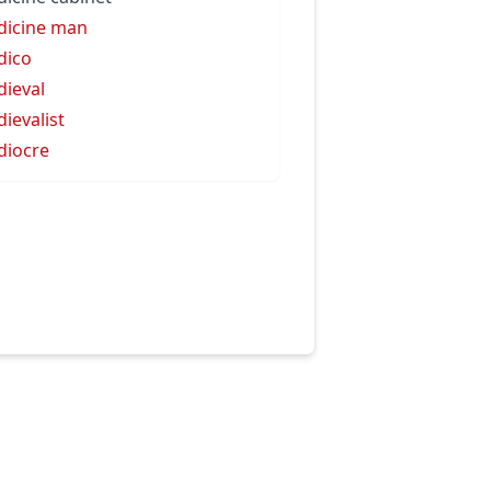
icine man
dico
ieval
ievalist
iocre