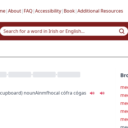
me
|
About
|
FAQ
|
Accessibility
|
Book
|
Additional Resources
•
•
•
Br
med
 cupboard
)
noun
Ainmfhocal
cófra cógas
med
med
med
med
med