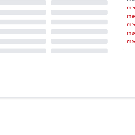
med
me
med
med
med