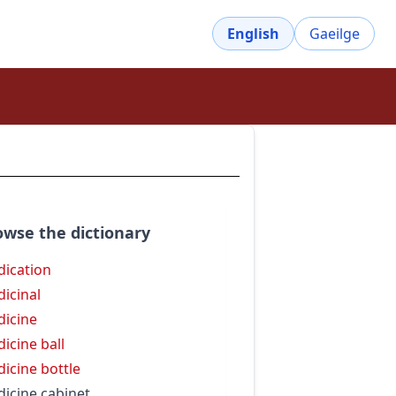
English
Gaeilge
owse the dictionary
ication
icinal
icine
icine ball
icine bottle
icine cabinet