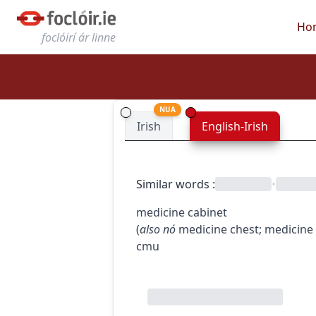
Ho
foclóirí ár linne
NUA
Irish
English-Irish
Similar words
:
•
medicine cabinet
(
also
nó
medicine chest
;
medicine
c
m
u