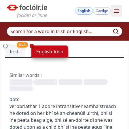
English
Gaeilge
foclóirí ár linne
NUA
Irish
English-Irish
Similar words
:
•
•
•
•
dote
verb
briathar
1
adore
intransitive
neamhaistreach
he doted on her
bhí sé an-cheanúil uirthi
,
bhí sí
ina peata beag aige
,
bhí sé an-doirte di
she was
doted upon as a child
bhí sí ina peata agus í ina