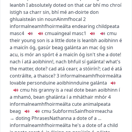
leanbh
I absolutely doted on that car
bhí mo chroí
istigh sa charr sin
,
bhí mé an-doirte don
ghluaisteán sin
noun
Ainmfhocal
2
informal
neamhfhoirmeálta
endearing child
peata
masc4
c
m
u
aingeal
masc1
c
m
u
their young son is a little dote
is leanbh aoibhinn é
a maicín óg
,
gasúr beag galánta an mac óg sin
acu
,
is mór an spórt é a maicín óg
isn't she a dote!
nach í atá aoibhinn!
,
nach bhfuil sí galánta!
what's
the matter, dote?
cad atá cearr, a stóirín?
;
cad é atá
contráilte, a thaisce?
3
informal
neamhfhoirmeálta
lovable person
duine aoibhinn
duine galánta
c
m
u
his granny is a real dote
bean aoibhinn í
a mhamó
,
bean ghalánta í a mháthair mhór
4
informal
neamhfhoirmeálta
cute animal
peata
beag
c
m
u
Subforms
Sainfhoirmeacha
→
doting
Phrases
Nathanna
a dote of a ...
informal
neamhfhoirmeálta
he's a dote of a child