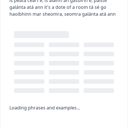
is peata ceart é
,
is álainn an gasúirín é
,
páiste
galánta atá ann
it's a dote of a room
tá sé go
haoibhinn mar sheomra
,
seomra galánta atá ann
Loading phrases and examples...