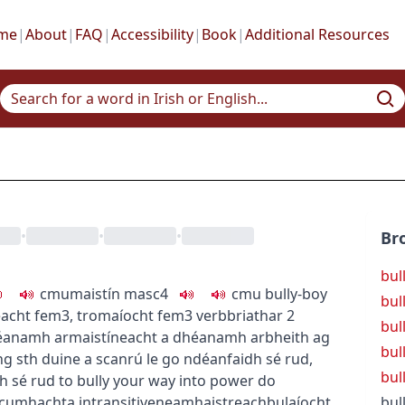
me
|
About
|
FAQ
|
Accessibility
|
Book
|
Additional Resources
•
•
•
Br
bul
c
m
u
maistín
masc4
c
m
u
bully-boy
bul
eacht
fem3
,
tromaíocht
fem3
verb
briathar
2
bul
héanamh ar
maistíneacht a dhéanamh ar
bheith ag
bul
ng sth
duine a scanrú le go ndéanfaidh sé rud
,
bul
h sé rud
to bully your way into power
do
 cumhachta
intransitive
neamhaistreach
bulaíocht
bul