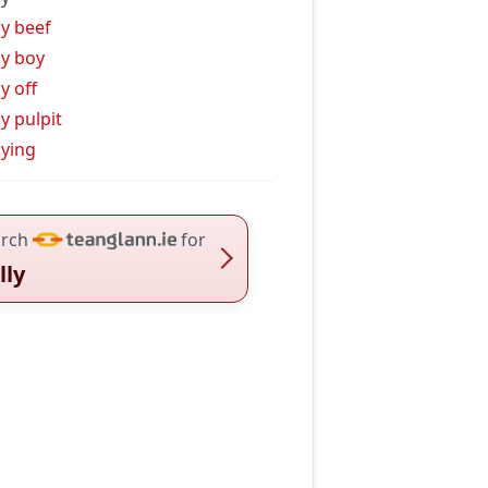
ly beef
ly boy
ly off
ly pulpit
lying
rch
for
lly