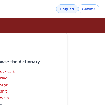
English
Gaeilge
owse the dictionary
lock cart
lring
lseye
lshit
lwhip
ly