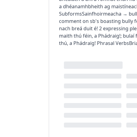
a dhéanamh
bheith ag maistíneac
Subforms
Sainfhoirmeacha
→
bul
comment on sb's boasting
bully 
nach breá duit é!
2
expressing ple
maith thú féin, a Phádraig!
;
bulaí 
thú, a Phádraig!
Phrasal Verbs
Bri