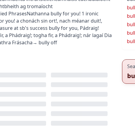
ht
bheith ag tromaíocht
bul
lied
Phrases
Nathanna
bully for you!
1
ironic
bul
for you!
a chonách sin ort!
,
nach méanar duit!
,
bul
asure at sb's success
bully for you, Pádraig!
bul
fir, a Phádraig!
;
togha fir, a Phádraig!
;
nár lagaí Dia
bul
athra Frásacha
→
bully off
Sea
bu