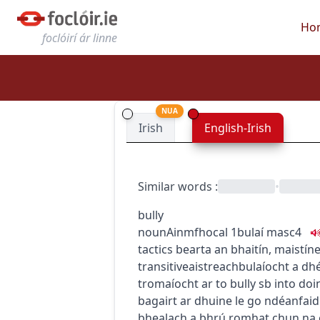
Ho
foclóirí ár linne
NUA
Irish
English-Irish
Similar words
:
•
bully
noun
Ainmfhocal
1
bulaí
masc4
tactics
bearta an bhaitín
,
maistín
transitive
aistreach
bulaíocht a d
tromaíocht ar
to bully sb into doi
bagairt ar dhuine le go ndéanfaid
bhealach a bhrú romhat chun na