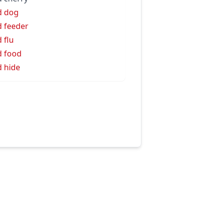
d dog
d feeder
d flu
d food
d hide