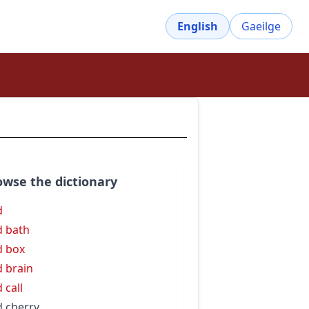
English
Gaeilge
owse the dictionary
d
d bath
d box
d brain
 call
d cherry