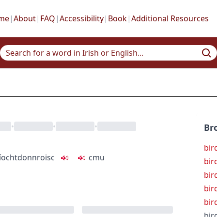
me
|
About
|
FAQ
|
Accessibility
|
Book
|
Additional Resources
•
•
•
Br
bir
íocht
donnroisc
c
m
u
bir
bir
bir
bird
bir