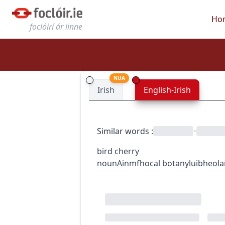
Ho
foclóirí ár linne
NUA
Irish
English-Irish
Similar words
:
•
bird cherry
noun
Ainmfhocal
botany
luibheola