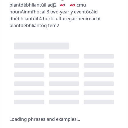
plant
débhliantúil
adj2
c
m
u
noun
Ainmfhocal
3
two-yearly event
ócáid
dhébhliantúil
4
horticulture
gairneoireacht
plant
débhliantóg
fem2
Loading phrases and examples...