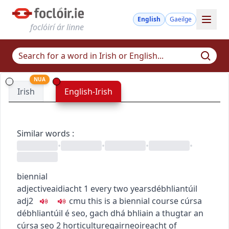
English
Gaeilge
foclóirí ár linne
NUA
Irish
English-Irish
Similar words
:
•
•
•
•
biennial
adjective
aidiacht
1
every two years
débhliantúil
adj2
c
m
u
this is a biennial course
cúrsa
débhliantúil é seo
,
gach dhá bhliain a thugtar an
cúrsa seo
2
horticulture
gairneoireacht
of