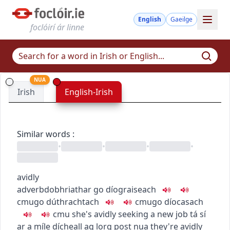
English
Gaeilge
foclóirí ár linne
NUA
Irish
English-Irish
Similar words
:
•
•
•
•
avidly
adverb
dobhriathar
go díograiseach
c
m
u
go dúthrachtach
c
m
u
go díocasach
c
m
u
she's avidly seeking a new job
tá sí
ar a míle dícheall ag lorg post nua
they're avidly