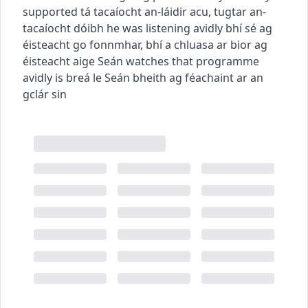
supported
tá tacaíocht an-láidir acu
,
tugtar an-
tacaíocht dóibh
he was listening avidly
bhí sé ag
éisteacht go fonnmhar
,
bhí a chluasa ar bior ag
éisteacht aige
Seán watches that programme
avidly
is breá le Seán bheith ag féachaint ar an
gclár sin