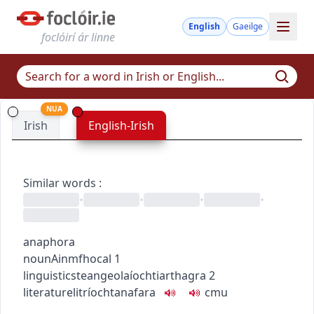
English
Gaeilge
foclóirí ár linne
NUA
Irish
English-Irish
Similar words
:
•
•
•
•
anaphora
noun
Ainmfhocal
1
linguistics
teangeolaíocht
iarthagra
2
literature
litríocht
anafara
c
m
u