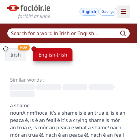
English
Gaeilge
foclóirí ár linne
NUA
Irish
English-Irish
Similar words
:
•
•
•
•
a shame
noun
Ainmfhocal
it's a shame
is é an trua é
,
is é an
peaca é
,
is é an feall é
it's a crying shame
is mór
an trua é
,
is mór an peaca é
what a shame!
nach
mór an trua é!
,
nach é an peaca é!
,
nach é an feall